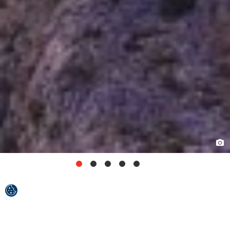
Csaknem ezer éves városközpont